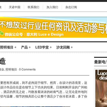
放
天诺中国
联系我们
加入我们
杂志订阅
照明项目
产品
LED学堂
沙龙回顾
造
最新电
商业
,
照明项目
·
0 Comments
即要想有所成就，则不必拘泥于细节。然而，在设计的语境里，这
地设计作品往往是在细节上下功夫的结果。日前刚刚开业的广州柏
量，酒店的所见之处，均散发着浓浓的岭南气息，让无论是外地到
亲切与温馨，细节的独具匠心让整个酒店少了份冷若冰霜，多了份