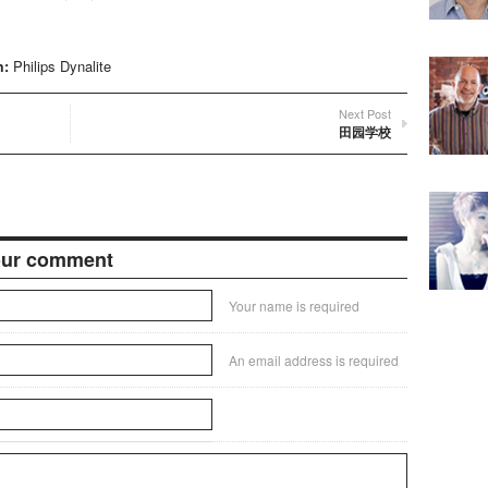
m:
Philips Dynalite
Next Post
田园学校
our comment
Your name is required
An email address is required