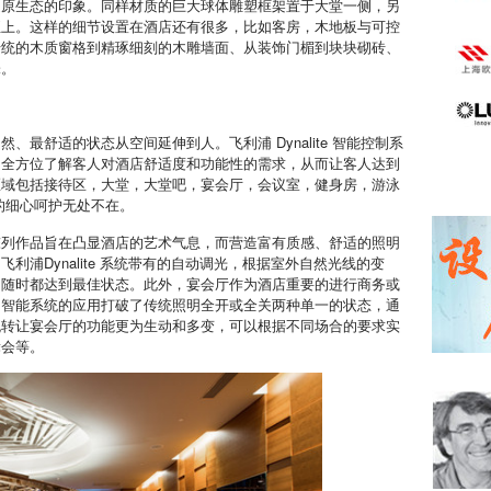
造原生态的印象。同样材质的巨大球体雕塑框架置于大堂一侧，另
至上。这样的细节设置在酒店还有很多，比如客房，木地板与可控
传统的木质窗格到精琢细刻的木雕墙面、从装饰门楣到块块砌砖、
味。
最舒适的状态从空间延伸到人。飞利浦 Dynalite 智能控制系
，全方位了解客人对酒店舒适度和功能性的需求，从而让客人达到
区域包括接待区，大堂，大堂吧，宴会厅，会议室，健身房，游泳
的细心呵护无处不在。
陈列作品旨在凸显酒店的艺术气息，而营造富有质感、舒适的照明
浦Dynalite 系统带有的自动调光，根据室外自然光线的变
明随时都达到最佳状态。此外，宴会厅作为酒店重要的进行商务或
：智能系统的应用打破了传统照明全开或全关两种单一的状态，通
流转让宴会厅的功能更为生动和多变，可以根据不同场合的要求实
舞会等。