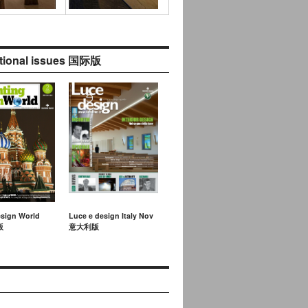
ational issues 国际版
esign World
Luce e design Italy Nov
版
意大利版