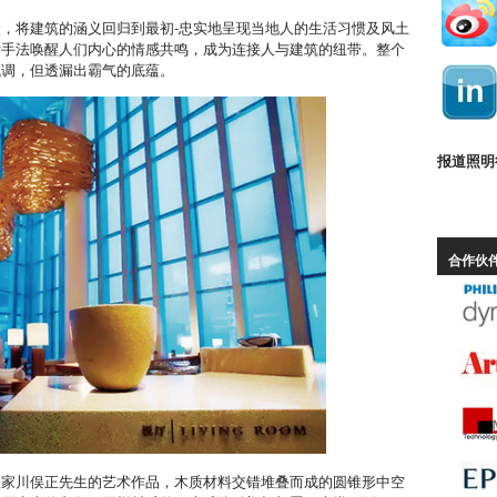
，将建筑的涵义回归到最初-忠实地呈现当地人的生活习惯及风土
计手法唤醒人们内心的情感共鸣，成为连接人与建筑的纽带。整个
低调，但透漏出霸气的底蕴。
报道照明
合作伙
塑家川俣正先生的艺术作品，木质材料交错堆叠而成的圆锥形中空