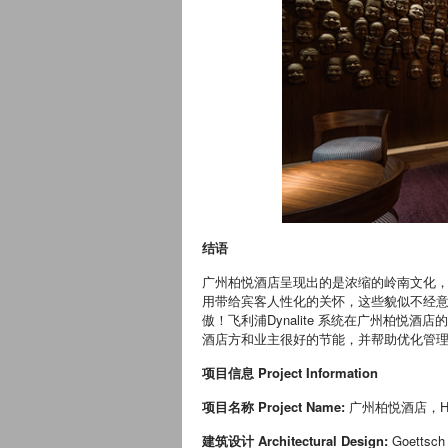
结语
广州柏悦酒店呈现出的是浓缩的岭南文化
用带给宾客人性化的关怀，这些貌似不经
傲！飞利浦Dynalite 系统在广州柏
酒店方和业主很好的节能，并帮助优化管
项目信息
Project Information
项目名称
Project Name:
广州柏悦酒店，Hyatt
建筑设计
Architectural Design:
Goettsc