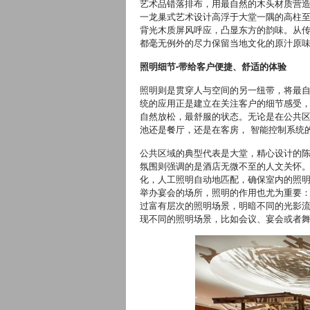
艺术品错落排布，用最自然的木头材质营
一龙巢式艺术设计高浮于大堂一隅的高柱
背光木质屏风呼应，凸显东方的韵味。从
都毫无例外的尽力保留当地文化的原汁原
照明细节
-
带给客户便捷、舒适的体验
照明则是贯穿人与空间的另一纽带，将最自然、
统的应用正是建立在关注客户的细节感受
自然放松，最舒服的状态。无论是在公共
池还是餐厅，还是在客房， 智能控制系统
公共区域的典型代表是大堂，精心设计的
氛围则强调的是酒店无微不至的人文关怀。飞利
化，人工照明自动地匹配，确保室内的照
举办宴会的场所，照明的作用也尤为重要
过富有层次的照明场景，明暗不同的光影
现不同的照明场景，比如会议、宴会或者